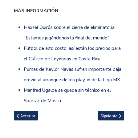
MÁS INFORMACIÓN
Haxzel Quirós sobre el cierre de eliminatoria:
"Estamos jugándonos la final del mundo"
Fútbol de alto costo: así están los precios para
el Clásico de Leyendas en Costa Rica
Pumas de Keylor Navas sufren importante baja
previo al arranque de los play-in de la Liga MX
Manfred Ugalde se queda sin técnico en el
Spartak de Moscú
Artículo anterior: Francisco Calvo contundente: “Tenemos que tene
Artículo siguiente: 
Anterior
Siguiente