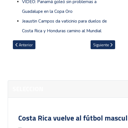
VIDEO: Panamá goleó sin problemas a
Guadalupe en la Copa Oro
Jeaustin Campos da vaticinio para duelos de
Costa Rica y Honduras camino al Mundial
Artículo anterior: Se encienden las alarmas en la Selección Nacion
Artículo siguiente: 
Anterior
Siguiente
SELECCION
Costa Rica vuelve al fútbol mascu