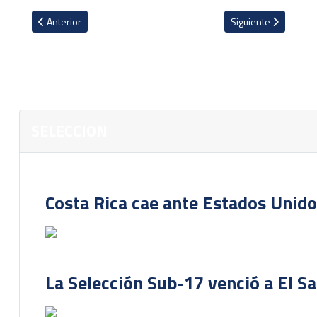
Artículo anterior: Ya se conoce la fecha y precios en que se vend
Artículo siguiente:
Anterior
Siguiente
SELECCION
Costa Rica cae ante Estados Unido
La Selección Sub-17 venció a El S