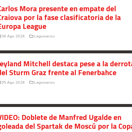
Carlos Mora presente en empate del
Craiova por la fase clasificatoria de la
Europa League
06 Ago 2026
Legionarios
Your Add Here !!
Jeyland Mitchell destaca pese a la derrot
del Sturm Graz frente al Fenerbahce
05 Ago 2026
Legionarios
VIDEO: Doblete de Manfred Ugalde en
goleada del Spartak de Moscú por la Cop