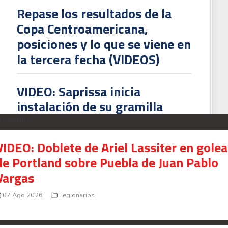
Repase los resultados de la
Copa Centroamericana,
posiciones y lo que se viene en
esidente del Cartaginés molesto con la Liga por solicitud de reprogramación 
la tercera fecha (VIDEOS)
VIDEO: Saprissa inicia
instalación de su gramilla
híbrida
IONARIOS
VIDEO: Doblete de Ariel Lassiter en gole
de Portland sobre Puebla de Juan Pablo
Vargas
07 Ago 2026
Legionarios