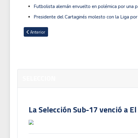
Futbolista alemán envuelto en polémica por una p
Presidente del Cartaginés molesto con la Liga por
Artículo anterior: Expareja de jugador de Alajuelense denun
Anterior
SELECCION
La Selección Sub-17 venció a El