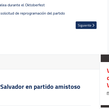
elea durante el Oktoberfest
 solicitud de reprogramación del partido
cia supuestas agresiones
Artículo siguiente: Pr
Siguiente
LEG
 Salvador en partido amistoso