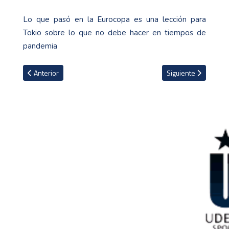
Lo que pasó en la Eurocopa es una lección para
Tokio sobre lo que no debe hacer en tiempos de
pandemia
Artículo anterior: Brisa Hennessy se despide con la frente en alto
Artículo siguiente: E
Anterior
Siguiente