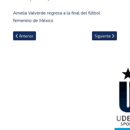
Amelia Valverde regresa a la final del fútbol
femenino de México
Artículo anterior: El peculiar olor que salió a relucir en el Gran 
Artículo siguiente: 
Anterior
Siguiente