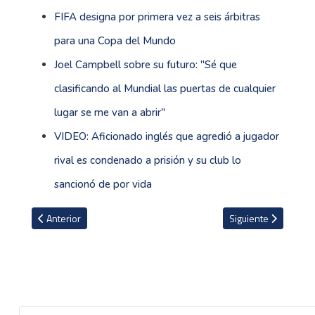
FIFA designa por primera vez a seis árbitras
para una Copa del Mundo
Joel Campbell sobre su futuro: ''Sé que
clasificando al Mundial las puertas de cualquier
lugar se me van a abrir''
VIDEO: Aficionado inglés que agredió a jugador
rival es condenado a prisión y su club lo
sancionó de por vida
Artículo anterior: Barcelona jugará amistoso ante el Inter Miami de 
Artículo siguiente: 
Anterior
Siguiente