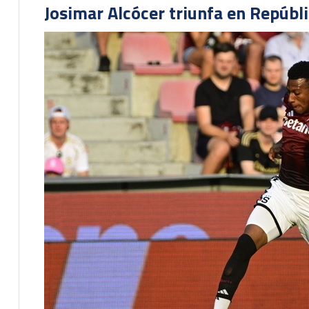
Josimar Alcócer triunfa en Repúbl