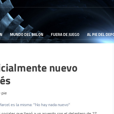
ON
MUNDO DEL BALON
FUERA DE JUEGO
AL PIE DEL DE
icialmente nuevo
nés
Marcel es la misma: ''No hay nada nuevo''
s sociales que llegó a un acuerdo con el delantero de 27