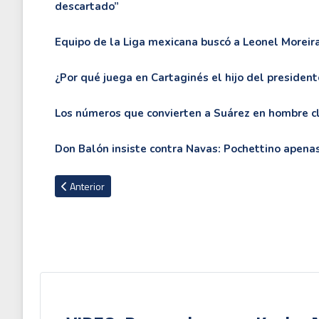
descartado”
Equipo de la Liga mexicana buscó a Leonel Moreir
¿Por qué juega en Cartaginés el hijo del presiden
Los números que convierten a Suárez en hombre cl
Don Balón insiste contra Navas: Pochettino apenas
Artículo anterior: ¿Estamos en el camino correcto para desarr
Anterior