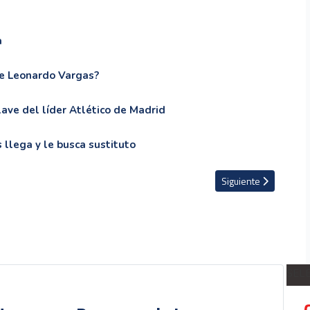
a
te Leonardo Vargas?
ave del líder Atlético de Madrid
 llega y le busca sustituto
ollar jóvenes figuras?
Artículo siguiente: L
Siguiente
SEL