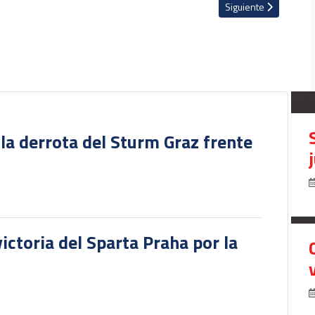
argo empate de Millonarios
Artículo siguiente: R
Siguiente
SEL
 la derrota del Sturm Graz frente
victoria del Sparta Praha por la