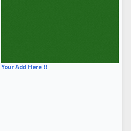
Your Add Here !!