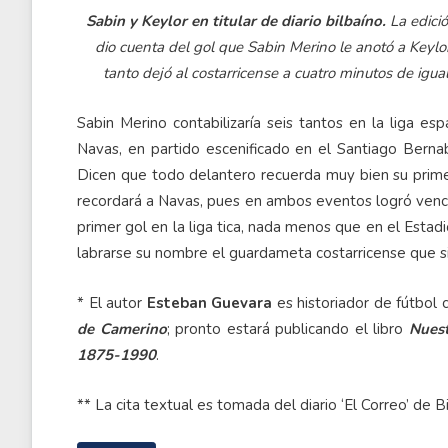
Sabin y Keylor en titular de diario bilbaíno.
La edició
dio cuenta del gol que Sabin Merino le anotó a Keyl
tanto dejó al costarricense a cuatro minutos de igu
Sabin Merino contabilizaría seis tantos en la liga es
Navas, en partido escenificado en el Santiago Berna
Dicen que todo delantero recuerda muy bien su primer
recordará a Navas, pues en ambos eventos logró vencer
primer gol en la liga tica, nada menos que en el Esta
labrarse su nombre el guardameta costarricense que s
* El autor
Esteban Guevara
es historiador de fútbol
de Camerino
; pronto estará publicando el libro
Nuest
1875-1990
.
** La cita textual es tomada del diario ‘El Correo’ de B