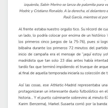
izquierda, Sabin Merino se lanza de palomita para ve
Modric y Cristiano Ronaldo. A la derecha, el delantero
Raúl García, mientras el por
Al frente estaba nuestro orgullo tico. Su récord de cua
un lado, lo podría colocar por encima de un históri
los primeros cinco juegos de la 75-76), pues si log
bilbaína durante los primeros 72 minutos del partido
inicio de campaña era el mensaje de “¡aquí estoy yo!
madridista que tan solo 23 días antes había intenta
tardío fax que terminó impidiendo el trueque de arque
al final de aquella temporada iniciaría su colección de 
Así las cosas, ese Athletic-Madrid representaba u
protagonizaran un interesante duelo futbolístico en e
historia… Y el punto culminante sobrevino al minuto 67
Karim Benzema), Markel Susaeta corrió por la banda