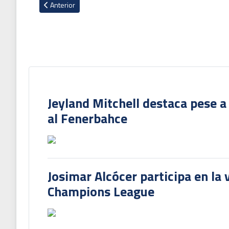
Artículo anterior: VIDEO: Juan Pablo Vargas expulsado en am
Anterior
Jeyland Mitchell destaca pese a
al Fenerbahce
Josimar Alcócer participa en la 
Champions League