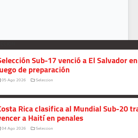
onald González se encuentra en la cuerda floja en el Comunicaciones que at
ECCION
Selección Sub-17 venció a El Salvador en
juego de preparación
05 Ago 2026
Seleccion
Costa Rica clasifica al Mundial Sub-20 tr
vencer a Haití en penales
04 Ago 2026
Seleccion