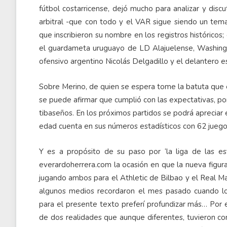
fútbol costarricense, dejó mucho para analizar y discu
arbitral -que con todo y el VAR sigue siendo un tema 
que inscribieron su nombre en los registros históricos;
el guardameta uruguayo de LD Alajuelense, Washingto
ofensivo argentino Nicolás Delgadillo y el delantero e
Sobre Merino, de quien se espera tome la batuta que 
se puede afirmar que cumplió con las expectativas, por
tibaseños. En los próximos partidos se podrá apreciar 
edad cuenta en sus números estadísticos con 62 juegos 
Y es a propósito de su paso por ‘la liga de las est
everardoherrera.com la ocasión en que la nueva figura
jugando ambos para el Athletic de Bilbao y el Real Mad
algunos medios recordaron el mes pasado cuando lo
para el presente texto preferí profundizar más… Por 
de dos realidades que aunque diferentes, tuvieron c