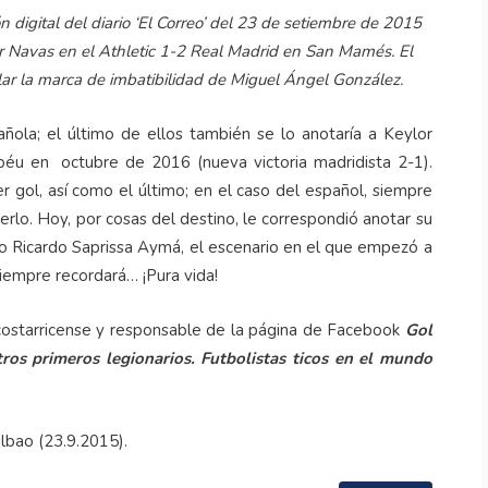
n digital del diario ‘El Correo’ del 23 de setiembre de 2015
or Navas en el Athletic 1-2 Real Madrid en San Mamés. El
alar la marca de imbatibilidad de Miguel Ángel González.
pañola; el último de ellos también se lo anotaría a Keylor
béu en octubre de 2016 (nueva victoria madridista 2-1).
 gol, así como el último; en el caso del español, siempre
lo. Hoy, por cosas del destino, le correspondió anotar su
dio Ricardo Saprissa Aymá, el escenario en el que empezó a
iempre recordará… ¡Pura vida!
 costarricense y responsable de la página de Facebook
Gol
ros primeros legionarios. Futbolistas ticos en el mundo
ilbao (23.9.2015).