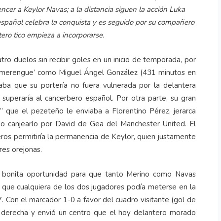
ncer a Keylor Navas; a la distancia siguen la acción Luka
 español celebra la conquista y es seguido por su compañero
tero tico empieza a incorporarse.
tro duelos sin recibir goles en un inicio de temporada, por
co ‘merengue’ como Miguel Ángel González (431 minutos en
raba que su portería no fuera vulnerada por la delantera
 superaría al cancerbero español. Por otra parte, su gran
” que el pezeteño le enviaba a Florentino Pérez, jerarca
do canjearlo por David de Gea del Manchester United. El
ros permitiría la permanencia de Keylor, quien justamente
tres orejonas.
na bonita oportunidad para que tanto Merino como Navas
l que cualquiera de los dos jugadores podía meterse en la
. Con el marcador 1-0 a favor del cuadro visitante (gol de
 derecha y envió un centro que el hoy delantero morado