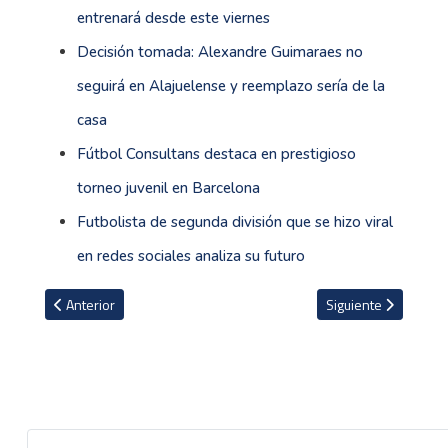
entrenará desde este viernes
Decisión tomada: Alexandre Guimaraes no
seguirá en Alajuelense y reemplazo sería de la
casa
Fútbol Consultans destaca en prestigioso
torneo juvenil en Barcelona
Futbolista de segunda división que se hizo viral
en redes sociales analiza su futuro
Artículo anterior: La Liga que impondrá Oscar Ramírez
Artículo siguiente: 
Anterior
Siguiente