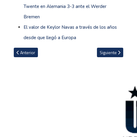
Twente en Alemania 3-3 ante el Werder
Bremen
El valor de Keylor Navas a través de los años
desde que llegó a Europa
Artículo anterior: Toni Kroos se burla del Schalke y el club le re
Artículo siguiente: 
Anterior
Siguiente