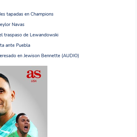
ndes tapadas en Champions
Keylor Navas
 el traspaso de Lewandowski
ita ante Puebla
nteresado en Jewison Bennette (AUDIO)