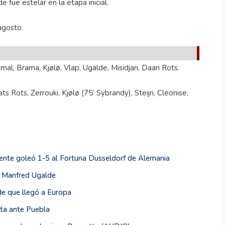
 fue estelar en la etapa inicial.
 agosto.
mal, Brama, Kjølø, Vlap, Ugalde, Misidjan, Daan Rots.
ts Rots, Zerrouki, Kjølø (75’ Sybrandy), Steijn, Cleonise,
nte goleó 1-5 al Fortuna Dusseldorf de Alemania
e Manfred Ugalde
de que llegó a Europa
ita ante Puebla