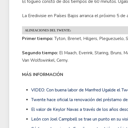
El fogueo constó de dos tiempos de 60 minutos. Ugalde
La Eredivisie en Países Bajos arranca el próximo 5 de
ALINEACIONES DEL TWENTE:
Primer tiempo:
Tyton, Brenet, Hilgers, Pleguezuelo, S
Segundo tiempo:
El Maach, Everink, Staring, Bruns, Ma
Van Wolfswinkel, Cerny.
MÁS INFORMACIÓN
VIDEO: Con buena labor de Manfred Ugalde el Twe
Twente hace oficial la renovación del préstamo d
El valor de Keylor Navas a través de los años des
León con Joel Campbell se trae un punto en su vis