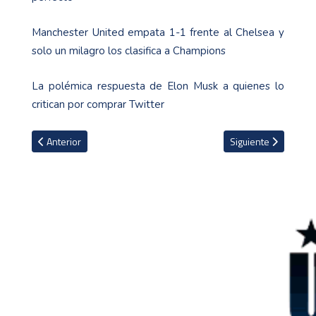
Manchester United empata 1-1 frente al Chelsea y
solo un milagro los clasifica a Champions
La polémica respuesta de Elon Musk a quienes lo
critican por comprar Twitter
Artículo anterior: Liverpool anuncia la renovación de Jürgen Klopp
Artículo siguiente: E
Anterior
Siguiente