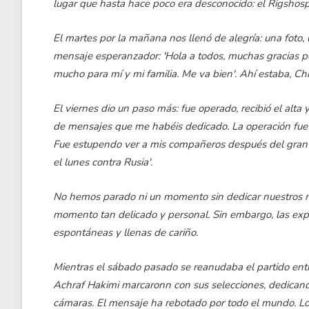
lugar que hasta hace poco era desconocido: el Rigshos
El martes por la mañana nos llenó de alegría: una foto, u
mensaje esperanzador: 'Hola a todos, muchas gracias p
mucho para mí y mi familia. Me va bien'. Ahí estaba, Chr
El viernes dio un paso más: fue operado, recibió el alta 
de mensajes que me habéis dedicado. La operación fue bi
Fue estupendo ver a mis compañeros después del gran 
el lunes contra Rusia'.
No hemos parado ni un momento sin dedicar nuestros me
momento tan delicado y personal. Sin embargo, las exp
espontáneas y llenas de cariño.
Mientras el sábado pasado se reanudaba el partido en
Achraf Hakimi marcaronn con sus selecciones, dedicando s
cámaras. El mensaje ha rebotado por todo el mundo. Lo