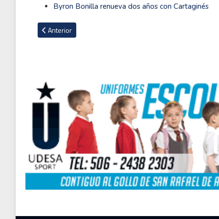
Byron Bonilla renueva dos años con Cartaginés
Artículo anterior: Nicaragua castiga de por vida a nueve futb
Anterior