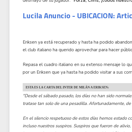
desmayo de su jugador:
"Forza, Chris, ¡todos nuestr
Lucila Anuncio - UBICACION: Arti
Eriksen ya está recuperado y hasta ha podido abandon
el club italiano ha querido aprovechar para hacer públi
Repasa el cuadro italiano en su extenso mensaje lo qu
por un Eriksen que ya hasta ha podido visitar a sus c
ESTA ES LA CARTA DEL INTER DE MILÁN A ERIKSEN:
"Desde el sábado pasado, los días no han sido normale
tratase tan solo de una pesadilla. Afortunadamente, de 
En el silencio respetuoso de estos días hemos estado 
incluso nuestros suspiros. Suspiros que fueron de alivio