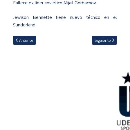
Fallece ex líder soviético Mijaíl Gorbachov
Jewison Bennette tiene nuevo técnico en el
Sunderland
Artículo anterior: Aubameyang sufrió fractura de mandíbula durante
Artículo siguiente: 
Anterior
Siguiente