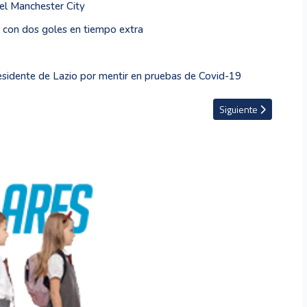
el Manchester City
a con dos goles en tiempo extra
residente de Lazio por mentir en pruebas de Covid-19
lace y queda a un paso del título
Artículo siguiente: RB
Siguiente