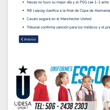
Navas no tuvo su mejor día y el PSG cae 1-2 ante 
RB Leipzig clasifica a la final de Copa de Alemani
Cavani seguirá en el Manchester United
Tribunal confirma sanción para los médicos y el p
Artículo anterior: Manchester City gana en casa del Crystal Pa
Anterior