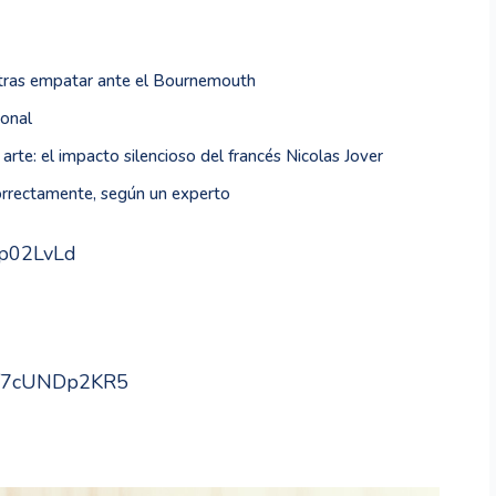
 tras empatar ante el Bournemouth
ional
arte: el impacto silencioso del francés Nicolas Jover
correctamente, según un experto
Dp02LvLd
om/7cUNDp2KR5