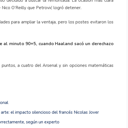
lió decidido a buscar la remontada. La ocasión más clara
 Nico O’Reilly que Petrović logró detener.
es para ampliar la ventaja, pero los postes evitaron los
pate al minuto 90+5, cuando Haaland sacó un derechazo
 puntos, a cuatro del Arsenal y sin opciones matemáticas
ional
arte: el impacto silencioso del francés Nicolas Jover
correctamente, según un experto