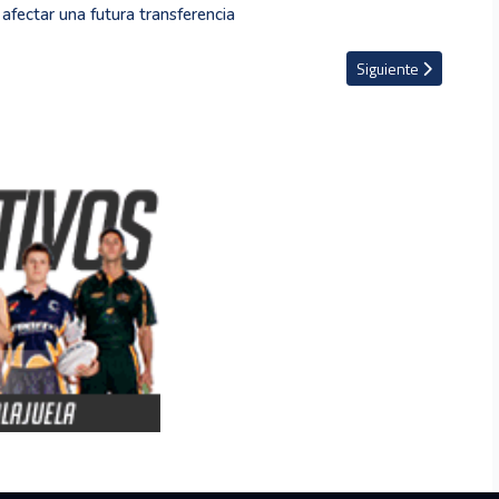
 afectar una futura transferencia
er League 22 años después
Artículo siguiente: Ar
Siguiente