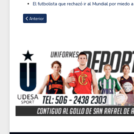
El futbolista que rechazó ir al Mundial por miedo a
Artículo anterior: Arsenal se consagra campeón de la Premi
Anterior