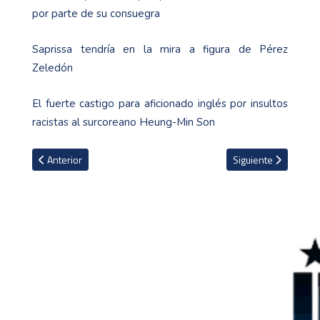
por parte de su consuegra
Saprissa tendría en la mira a figura de Pérez
Zeledón
El fuerte castigo para aficionado inglés por insultos
racistas al surcoreano Heung-Min Son
Artículo anterior: Marcelo y los 14 jugadores que fueron campeo
Artículo siguiente: 
Anterior
Siguiente