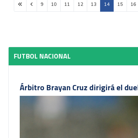
9
10
11
12
13
14
15
16
Página 14 de 991
FUTBOL NACIONAL
Árbitro Brayan Cruz dirigirá el du