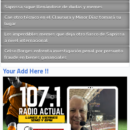
Saprissa sigue llenándose de dudas y memes
Cae otro técnico en el Clausura y Minor Díaz tomará su
lugar
Los imperdibles memes que deja otro fiasco de Saprissa
a nivel internacional
Celso Borges enfrenta investigación penal por presunto
fraude en bienes gananciales
Your Add Here !!