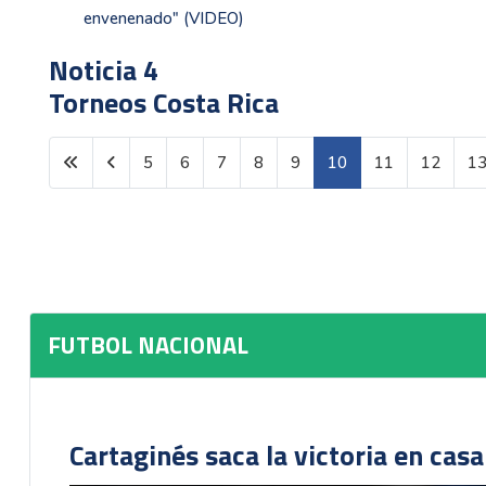
envenenado" (VIDEO)
Noticia 4
Torneos Costa Rica
5
6
7
8
9
10
11
12
1
Página 10 de 992
FUTBOL NACIONAL
Cartaginés saca la victoria en cas