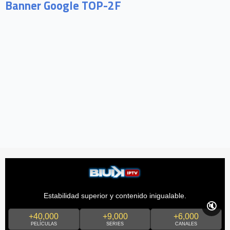
Banner Google TOP-2F
Estabilidad superior y contenido inigualable.
🔇
+40,000
+9,000
+6,000
PELÍCULAS
SERIES
CANALES