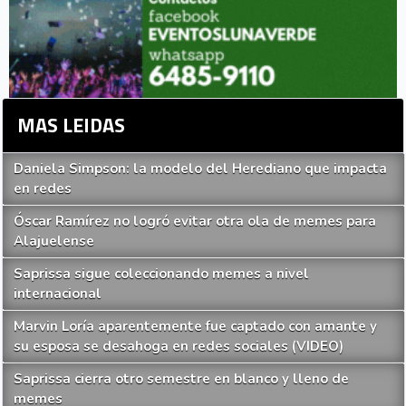
MAS LEIDAS
Daniela Simpson: la modelo del Herediano que impacta
en redes
Óscar Ramírez no logró evitar otra ola de memes para
Alajuelense
Saprissa sigue coleccionando memes a nivel
internacional
Marvin Loría aparentemente fue captado con amante y
su esposa se desahoga en redes sociales (VIDEO)
Saprissa cierra otro semestre en blanco y lleno de
memes