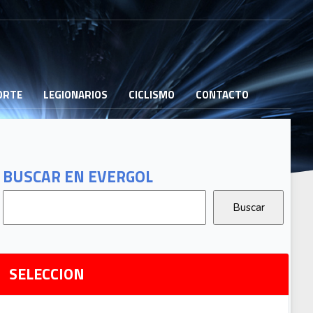
PORTE
LEGIONARIOS
CICLISMO
CONTACTO
B
G
T
BUSCAR EN EVERGOL
G
2
Ri
SELECCION