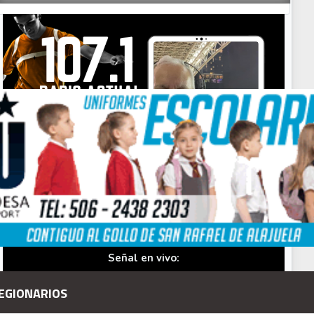
Your Add Here !!
Señal en vivo:
Radio Actual
107.1
FM
EGIONARIOS