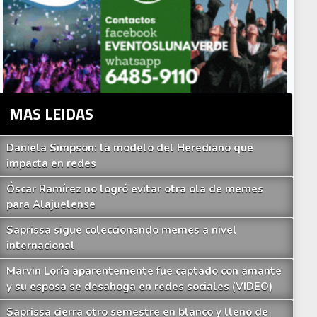
MAS LEIDAS
Daniela Simpson: la modelo del Herediano que
impacta en redes
Óscar Ramírez no logró evitar otra ola de memes
para Alajuelense
Saprissa sigue coleccionando memes a nivel
internacional
Marvin Loría aparentemente fue captado con amante
y su esposa se desahoga en redes sociales (VIDEO)
Saprissa cierra otro semestre en blanco y lleno de