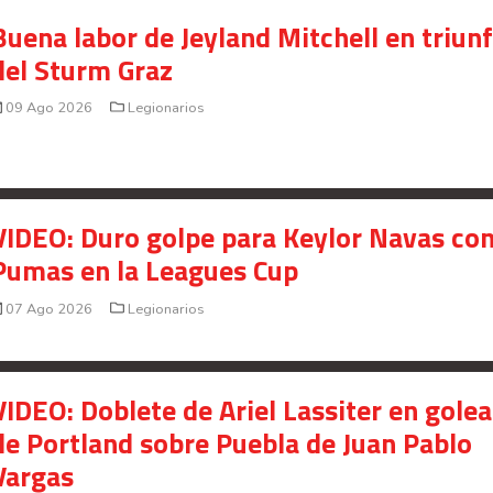
Buena labor de Jeyland Mitchell en triun
del Sturm Graz
09 Ago 2026
Legionarios
VIDEO: Duro golpe para Keylor Navas co
Pumas en la Leagues Cup
07 Ago 2026
Legionarios
VIDEO: Doblete de Ariel Lassiter en gole
de Portland sobre Puebla de Juan Pablo
Vargas