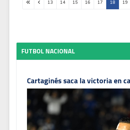
13
14
15
16
17
18
19
FUTBOL NACIONAL
Cartaginés saca la victoria en c