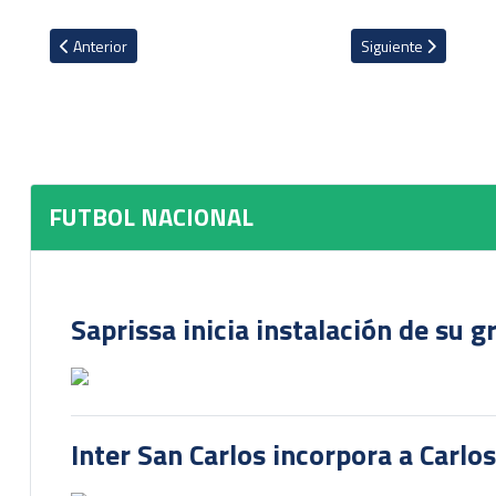
Artículo anterior: Grecia y Herediano fueron de más a menos en 
Artículo siguiente: J
Anterior
Siguiente
FUTBOL NACIONAL
Saprissa inicia instalación de su g
Inter San Carlos incorpora a Carlo