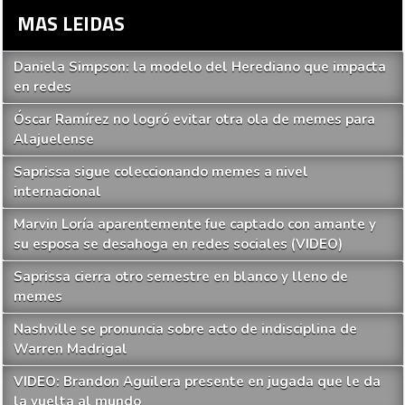
MAS LEIDAS
Daniela Simpson: la modelo del Herediano que impacta
en redes
Óscar Ramírez no logró evitar otra ola de memes para
Alajuelense
Saprissa sigue coleccionando memes a nivel
internacional
Marvin Loría aparentemente fue captado con amante y
su esposa se desahoga en redes sociales (VIDEO)
Saprissa cierra otro semestre en blanco y lleno de
memes
Nashville se pronuncia sobre acto de indisciplina de
Warren Madrigal
VIDEO: Brandon Aguilera presente en jugada que le da
la vuelta al mundo