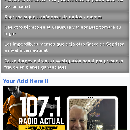
Partido entre Costa Rica y Belice solo se podrá observar
por un canal
Saprissa sigue llenándose de dudas y memes
Cae otro técnico en el Clausura y Minor Díaz tomará su
lugar
Los imperdibles memes que deja otro fiasco de Saprissa
a nivel internacional
Celso Borges enfrenta investigación penal por presunto
fraude en bienes gananciales
Your Add Here !!