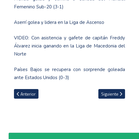
Femenino Sub-20 (3-1)
Aserrí golea y lidera en la Liga de Ascenso
VIDEO: Con asistencia y gafete de capitán Freddy
Álvarez inicia ganando en la Liga de Macedonia del
Norte
Países Bajos se recupera con sorprende goleada
ante Estados Unidos (0-3)
Artículo anterior: Periodista Ferlin Fuentes recuerda la mano de 
Artículo siguiente:
Anterior
Siguiente