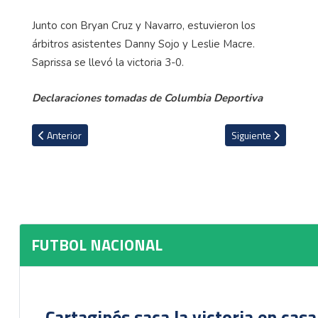
Junto con Bryan Cruz y Navarro, estuvieron los
árbitros asistentes Danny Sojo y Leslie Macre.
Saprissa se llevó la victoria 3-0.
Declaraciones tomadas de Columbia Deportiva
Artículo anterior: Walter Centeno explica cuando su equipo puede j
Artículo siguiente: A
Anterior
Siguiente
FUTBOL NACIONAL
Cartaginés saca la victoria en cas