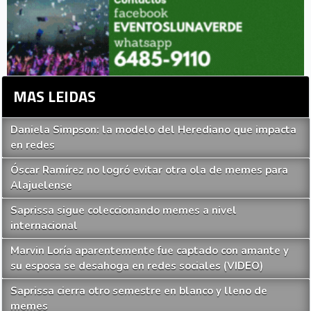
MAS LEIDAS
Daniela Simpson: la modelo del Herediano que impacta
en redes
Óscar Ramírez no logró evitar otra ola de memes para
Alajuelense
Saprissa sigue coleccionando memes a nivel
internacional
Marvin Loría aparentemente fue captado con amante y
su esposa se desahoga en redes sociales (VIDEO)
Saprissa cierra otro semestre en blanco y lleno de
memes