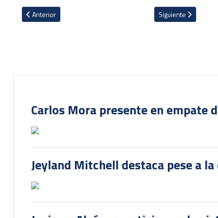
Artículo anterior: Fernán Faerron aprovecha titularidad y destaca
Artículo siguiente: 
Anterior
Siguiente
Carlos Mora presente en empate del
Jeyland Mitchell destaca pese a la