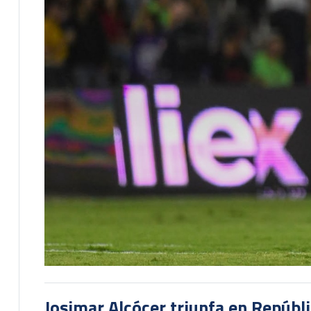
Josimar Alcócer triunfa en Repúbl