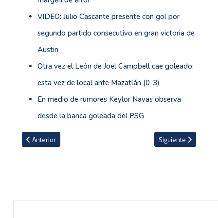
margen de error''
VIDEO: Julio Cascante presente con gol por
segundo partido consecutivo en gran victoria de
Austin
Otra vez el León de Joel Campbell cae goleado:
esta vez de local ante Mazatlán (0-3)
En medio de rumores Keylor Navas observa
desde la banca goleada del PSG
Artículo anterior: Jimmy Marín da asistencia y fue elegido el mejo
Artículo siguiente:
Anterior
Siguiente