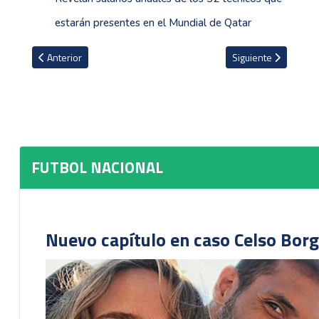
estarán presentes en el Mundial de Qatar
Artículo anterior: Deportivo Pavas y Quepos Cambute igualan 1-1 en
Artículo siguiente: 
Anterior
Siguiente
FUTBOL NACIONAL
Nuevo capítulo en caso Celso Borg