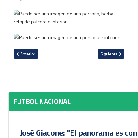
Artículo anterior: Guancasteca anuncia el fichaje de un ex Heredia
Artículo siguiente: 
Anterior
Siguiente
FUTBOL NACIONAL
José Giacone: "El panorama es com