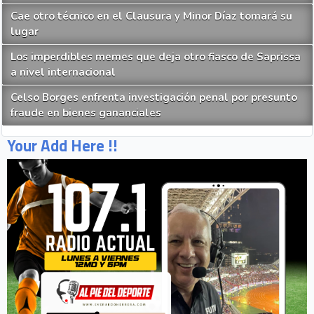
Cae otro técnico en el Clausura y Minor Díaz tomará su
lugar
Los imperdibles memes que deja otro fiasco de Saprissa
a nivel internacional
Celso Borges enfrenta investigación penal por presunto
fraude en bienes gananciales
Your Add Here !!