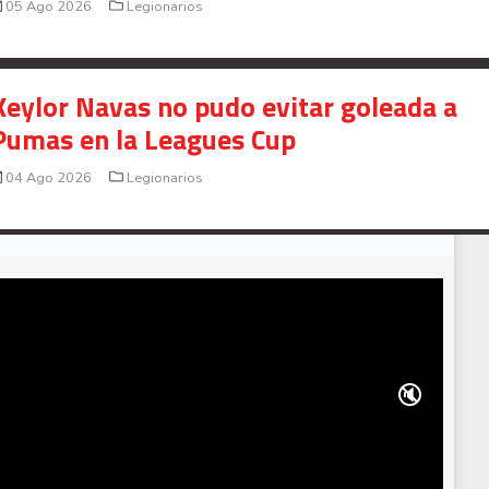
05 Ago 2026
Legionarios
Keylor Navas no pudo evitar goleada a
Pumas en la Leagues Cup
04 Ago 2026
Legionarios
🔇