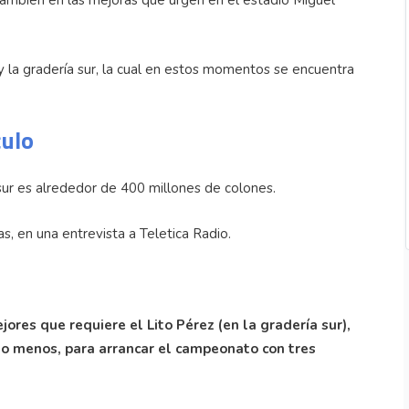
también en las mejoras que urgen en el estadio Miguel
 y la gradería sur, la cual en estos momentos se encuentra
culo
sur es alrededor de 400 millones de colones.
s, en una entrevista a Teletica Radio.
ores que requiere el Lito Pérez (en la gradería sur),
lo menos, para arrancar el campeonato con tres