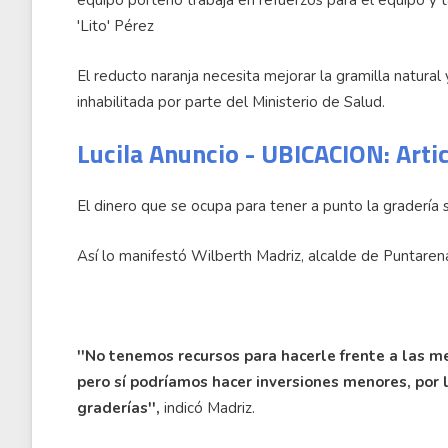
equipo porteño trabaja en refuerzos para el equipo y 
'Lito' Pérez
El reducto naranja necesita mejorar la gramilla natural
inhabilitada por parte del Ministerio de Salud.
Lucila Anuncio - UBICACION: Arti
El dinero que se ocupa para tener a punto la gradería 
Así lo manifestó Wilberth Madriz, alcalde de Puntarena
''No tenemos recursos para hacerle frente a las mej
pero sí podríamos hacer inversiones menores, por 
graderías'',
indicó Madriz.