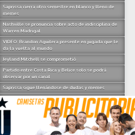
Saprissa cierra otro semestre en blanco y lleno de
memes
Nashville se pronuncia sobre acto de indisciplina de
Warren Madrigal
VIDEO: Brandon Aguilera presente en jugada que le
da la vuelta al mundo
Jeyland Mitchell se comprometió
IDEO: Herediano anuncia la renovación de su histórico goleador Yendrick Ru
Partido entre Costa Rica y Belice solo se podrá
observar por un canal
Saprissa sigue llenándose de dudas y memes
Cae otro técnico en el Clausura y Minor Díaz tomará
su lugar
Los imperdibles memes que deja otro fiasco de
Saprissa a nivel internacional
Celso Borges enfrenta investigación penal por