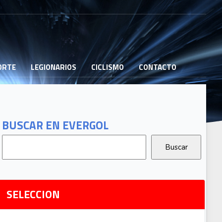
PORTE
LEGIONARIOS
CICLISMO
CONTACTO
B
G
T
BUSCAR EN EVERGOL
G
2
Ri
SELECCION