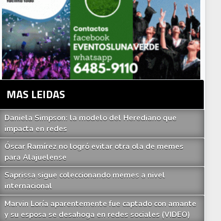
MAS LEIDAS
Daniela Simpson: la modelo del Herediano que
impacta en redes
Óscar Ramírez no logró evitar otra ola de memes
para Alajuelense
Saprissa sigue coleccionando memes a nivel
internacional
Marvin Loría aparentemente fue captado con amante
y su esposa se desahoga en redes sociales (VIDEO)