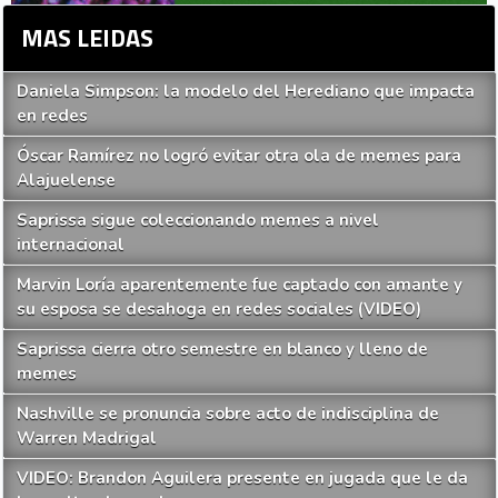
MAS LEIDAS
Daniela Simpson: la modelo del Herediano que impacta
en redes
Óscar Ramírez no logró evitar otra ola de memes para
Alajuelense
Saprissa sigue coleccionando memes a nivel
internacional
Marvin Loría aparentemente fue captado con amante y
su esposa se desahoga en redes sociales (VIDEO)
Saprissa cierra otro semestre en blanco y lleno de
memes
Nashville se pronuncia sobre acto de indisciplina de
Warren Madrigal
VIDEO: Brandon Aguilera presente en jugada que le da