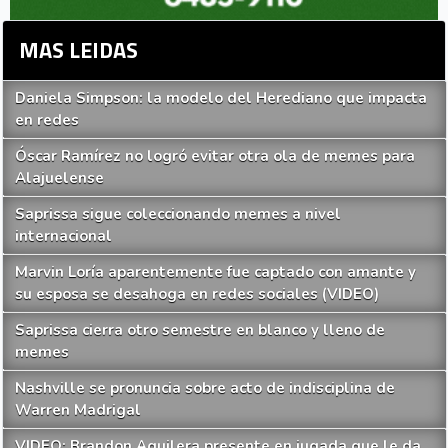
MAS LEIDAS
Daniela Simpson: la modelo del Herediano que impacta
en redes
Óscar Ramírez no logró evitar otra ola de memes para
Alajuelense
Saprissa sigue coleccionando memes a nivel
internacional
Marvin Loría aparentemente fue captado con amante y
su esposa se desahoga en redes sociales (VIDEO)
Saprissa cierra otro semestre en blanco y lleno de
memes
Nashville se pronuncia sobre acto de indisciplina de
Warren Madrigal
VIDEO: Brandon Aguilera presente en jugada que le da