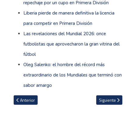
repechaje por un cupo en Primera División
Liberia pierde de manera definitiva la licencia
para competir en Primera División
Las revelaciones del Mundial 2026: once
futbolistas que aprovecharon la gran vitrina del
fútbol
Oleg Salenko: el hombre del récord más
extraordinario de los Mundiales que terminó con
sabor amargo
Artículo anterior: Liberia explica por qué decidió no apelar medida
Artículo siguiente: 
Anterior
Siguiente