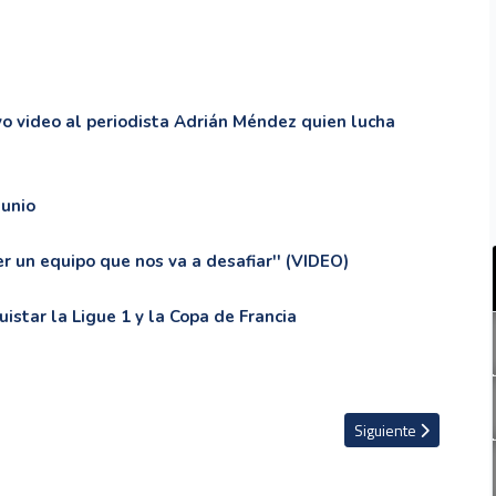
vo video al periodista Adrián Méndez quien lucha
junio
r un equipo que nos va a desafiar'' (VIDEO)
istar la Ligue 1 y la Copa de Francia
ar los barcos cuando la tempestad arrecia” EN PRIMERA FILA
Artículo siguiente: U
Siguiente