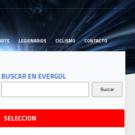
PORTE
LEGIONARIOS
CICLISMO
CONTACTO
B
G
T
BUSCAR EN EVERGOL
G
2
Ri
SELECCION