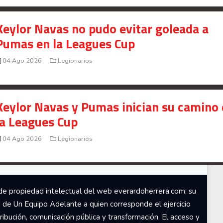
Señal en vivo:
Radio Actual
107.1
FM
Keylor Navas no pudo evitar goleada a
Pumas en la Leagues Cup
04 Ago 2026
Legionarios
Keylor Navas y Pumas inician su camino
la Leagues Cup
04 Ago 2026
Legionarios
de propiedad intelectual del web everardoherrera.com, su
d de Un Equipo Adelante a quien corresponde el ejercicio
ribución, comunicación pública y transformación. El acceso y