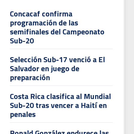
Concacaf confirma
programación de las
L
semifinales del Campeonato
V
Sub-20
To
2
Selección Sub-17 venció a El
Salvador en juego de
preparación
Costa Rica clasifica al Mundial
Sub-20 tras vencer a Haití en
penales
Ronald González endurece las