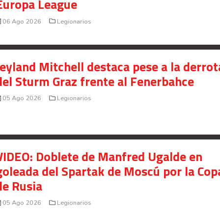
Europa League
Saprissa a nivel internacional
06 Ago 2026
Legionarios
Celso Borges enfrenta investigación penal por
presunto fraude en bienes gananciales
Your Add Here !!
Jeyland Mitchell destaca pese a la derrot
del Sturm Graz frente al Fenerbahce
05 Ago 2026
Legionarios
VIDEO: Doblete de Manfred Ugalde en
goleada del Spartak de Moscú por la Cop
de Rusia
05 Ago 2026
Legionarios