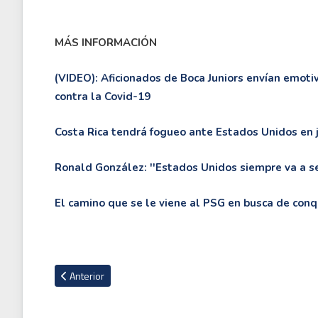
MÁS INFORMACIÓN
(VIDEO): Aficionados de Boca Juniors envían emoti
contra la Covid-19
Costa Rica tendrá fogueo ante Estados Unidos en 
Ronald González: ''Estados Unidos siempre va a se
El camino que se le viene al PSG en busca de conqu
Artículo anterior: Fernando Ocampo: “No he sido de abandon
Anterior