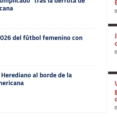
omplicado" tras la derrota de
icana
2026 del fútbol femenino con
r Herediano al borde de la
mericana