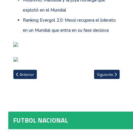
Mourinho, Marbella y la joya noruega que
explotó en el Mundial
Ranking Evergol 2.0: Messi recupera el liderato
en un Mundial que entra en su fase decisiva
Artículo anterior: Mauricio Villalobos con acuerdo para fichar por u
Artículo siguiente: 
Anterior
Siguiente
FUTBOL NACIONAL