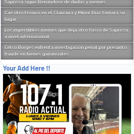
Saprissa sigue llenándose de dudas y memes
Cae otro técnico en el Clausura y Minor Díaz tomará su
lugar
Los imperdibles memes que deja otro fiasco de Saprissa
a nivel internacional
Celso Borges enfrenta investigación penal por presunto
fraude en bienes gananciales
Your Add Here !!