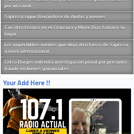
por un canal
Saprissa sigue llenándose de dudas y memes
Cae otro técnico en el Clausura y Minor Díaz tomará su
lugar
Los imperdibles memes que deja otro fiasco de Saprissa
a nivel internacional
Celso Borges enfrenta investigación penal por presunto
fraude en bienes gananciales
Your Add Here !!