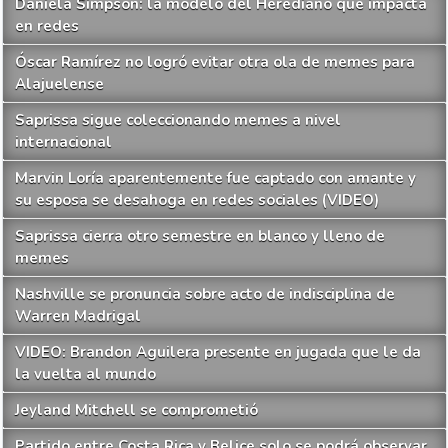
Daniela Simpson: la modelo del Herediano que impacta
en redes
Óscar Ramírez no logró evitar otra ola de memes para
Alajuelense
Saprissa sigue coleccionando memes a nivel
internacional
Marvin Loría aparentemente fue captado con amante y
su esposa se desahoga en redes sociales (VIDEO)
Saprissa cierra otro semestre en blanco y lleno de
memes
Nashville se pronuncia sobre acto de indisciplina de
Warren Madrigal
VIDEO: Brandon Aguilera presente en jugada que le da
la vuelta al mundo
Jeyland Mitchell se comprometió
Partido entre Costa Rica y Belice solo se podrá observar