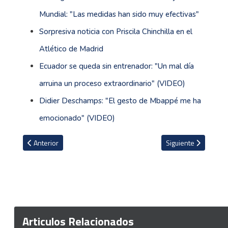
Mundial: "Las medidas han sido muy efectivas"
Sorpresiva noticia con Priscila Chinchilla en el
Atlético de Madrid
Ecuador se queda sin entrenador: "Un mal día
arruina un proceso extraordinario" (VIDEO)
Didier Deschamps: "El gesto de Mbappé me ha
emocionado" (VIDEO)
Artículo anterior: Bélgica se clasifica a los octavos con agónica vic
Artículo siguiente: F
Anterior
Siguiente
Articulos Relacionados