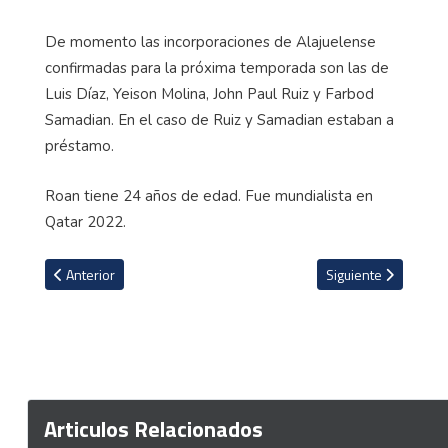
De momento las incorporaciones de Alajuelense
confirmadas para la próxima temporada son las de
Luis Díaz, Yeison Molina, John Paul Ruiz y Farbod
Samadian. En el caso de Ruiz y Samadian estaban a
préstamo.
Roan tiene 24 años de edad. Fue mundialista en
Qatar 2022.
Artículo anterior: Técnico de la Liga pone su mirada en tres jóvene
Artículo siguiente: 
Anterior
Siguiente
Articulos Relacionados