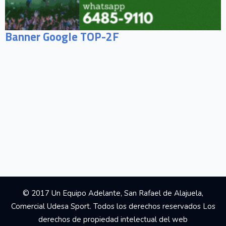
Banner Google TOP-2F
© 2017 Un Equipo Adelante, San Rafael de Alajuela,
Comercial Udesa Sport. Todos los derechos reservados Los
derechos de propiedad intelectual del web