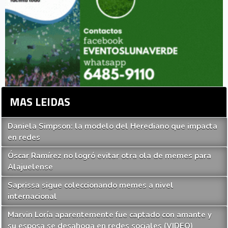
MAS LEIDAS
Daniela Simpson: la modelo del Herediano que impacta
en redes
Óscar Ramírez no logró evitar otra ola de memes para
Alajuelense
Saprissa sigue coleccionando memes a nivel
internacional
Marvin Loría aparentemente fue captado con amante y
su esposa se desahoga en redes sociales (VIDEO)