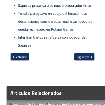
Saprissa presenta a su nuevo preparador físico
Tenista paraguayo en el ojo del huracán tras
declaraciones consideradas machistas luego de
quedar eliminado en Roland Garros
Inter San Carlos se refuerza con jugador del
Saprissa
Artículo anterior: Mariano Torres y Saprissa se dan la mano
Artículo siguiente:
Anterior
Siguiente
Articulos Relacionados
El equipo de Primera División que le abre la puerta a J