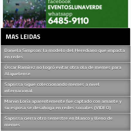
MAS LEIDAS
Daniela Simpson: la modelo del Herediano que impacta
en redes
Óscar Ramírez no logró evitar otra ola de memes para
Alajuelense
Saprissa sigue coleccionando memes a nivel
internacional
Marvin Loría aparentemente fue captado con amante y
su esposa se desahoga en redes sociales (VIDEO)
Saprissa cierra otro semestre en blanco y lleno de
memes