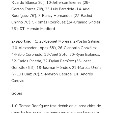
Ricardo Blanco 20'), 10-Jefferson Brenes (28-
Gerson Torres 70'), 23-Luis Paradela (14-Ariel
Rodríguez 76'), 7-Bancy Hernández (27-Rachid
Chirino 76'), 9-Tomás Rodríguez (24-Orlando Sinclair
76').
DT:
Hernán Medford
2-Sporting FC:
23-Leonel Moreira, 2-Yostin Salinas
(10-Alexander López 68'), 26-Giancarlo González,
4-Fabio Coronado, 13-Ariel Soto, 30-Ryan Bolaños,
32-Carlos Pineda, 22-Dylan Ramírez (36-Joser
González 88'), 19-Josimar Méndez, 21-Marcos Ureña
(7-Luis Díaz 76'), 9-Mayron George. DT: Andrés
Carevic
Goles
1-0: Tomás Rodríguez tras definir en el área chica de
derecha luego de una buena jugada y asistencia de