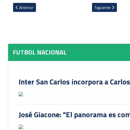
Artículo anterior: VIDEO: Picante frase de Leonel Moreira provoca r
Artículo siguiente: 
Anterior
Siguiente
FUTBOL NACIONAL
Inter San Carlos incorpora a Carlo
José Giacone: "El panorama es com