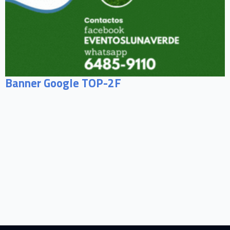
Banner Google TOP-2F