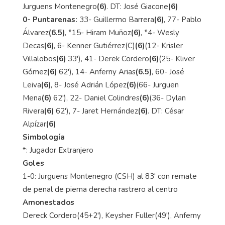
Jurguens Montenegro
(6)
. DT: José Giacone
(6)
0- Puntarenas:
33- Guillermo Barrera
(6)
, 77- Pablo
Álvarez
(6.5)
, *15- Hiram Muñoz
(6)
, *4- Wesly
Decas
(6)
, 6- Kenner Gutiérrez(C)
(6)
(12- Krisler
Villalobos
(6)
33'), 41- Derek Cordero
(6)
(25- Kliver
Gómez
(6)
62'), 14- Anferny Arias
(6.5)
, 60- José
Leiva
(6)
, 8- José Adrián López
(6)
(66- Jurguen
Mena
(6)
62'), 22- Daniel Colindres
(6)
(36- Dylan
Rivera
(6)
62'), 7- Jaret Hernández
(6)
. DT: César
Alpízar
(6)
Simbología
*: Jugador Extranjero
Goles
1-0: Jurguens Montenegro (CSH) al 83' con remate
de penal de pierna derecha rastrero al centro
Amonestados
Dereck Cordero(45+2'), Keysher Fuller(49'), Anferny