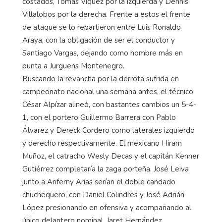
costados, Tomás Víquez por la izquierda y Dennis
Villalobos por la derecha. Frente a estos el frente
de ataque se lo repartieron entre Luis Ronaldo
Araya, con la obligación de ser el conductor y
Santiago Vargas, dejando como hombre más en
punta a Jurguens Montenegro.
Buscando la revancha por la derrota sufrida en
campeonato nacional una semana antes, el técnico
César Alpízar alineó, con bastantes cambios un 5-4-
1, con el portero Guillermo Barrera con Pablo
Álvarez y Dereck Cordero como laterales izquierdo
y derecho respectivamente. El mexicano Hiram
Muñoz, el catracho Wesly Decas y el capitán Kenner
Gutiérrez completaría la zaga porteña. José Leiva
junto a Anferny Arias serían el doble candado
chuchequero, con Daniel Colindres y José Adrián
López presionando en ofensiva y acompañando al
único delantero nominal, Jaret Hernández.