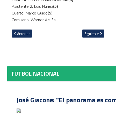
Asistente 2: Luis Núñez
(5)
Cuarto: Marco Guido
(5)
Comisario: Warner Acuña
Artículo anterior: Sporting a un paso de las semifinales del Torneo
Artículo siguiente:
Anterior
Siguiente
FUTBOL NACIONAL
José Giacone: "El panorama es com