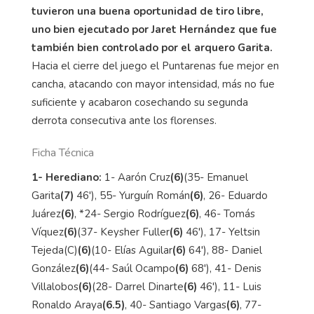
tuvieron una buena oportunidad de tiro libre,
uno bien ejecutado por Jaret Hernández que fue
también bien controlado por el arquero Garita.
Hacia el cierre del juego el Puntarenas fue mejor en
cancha, atacando con mayor intensidad, más no fue
suficiente y acabaron cosechando su segunda
derrota consecutiva ante los florenses.
Ficha Técnica
1- Herediano:
1- Aarón Cruz
(6)
(35- Emanuel
Garita
(7)
46'), 55- Yurguín Román
(6)
, 26- Eduardo
Juárez
(6)
, *24- Sergio Rodríguez
(6)
, 46- Tomás
Víquez
(6)
(37- Keysher Fuller
(6)
46'), 17- Yeltsin
Tejeda(C)
(6)
(10- Elías Aguilar
(6)
64'), 88- Daniel
González
(6)
(44- Saúl Ocampo
(6)
68'), 41- Denis
Villalobos
(6)
(28- Darrel Dinarte
(6)
46'), 11- Luis
Ronaldo Araya
(6.5)
, 40- Santiago Vargas
(6)
, 77-