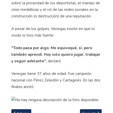
sobre la privacidad de los deportistas, el manejo de
crisis mediáticas y el rol de las redes sociales en la
construcción (o destrucción) de una reputación.
A pesar de los golpes, Venegas insiste en que lo
vivido lo hizo más fuerte:
"Todo pasa por algo. Me equivoqué, sí, pero
también aprendí. Hoy solo quiero jugar, trabajar
y seguir adelante",
declaró.
Venegas tiene 37 años de edad. Fue campeón
nacional con Pérez Zeledón y Cartaginés. En las dos
finales anotó.
Artículo anterior: Celso Borges: "Tenemos que asumir las críticas y
Artículo siguiente: E