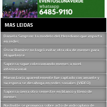
MAS LEIDAS
Daniela Simpson: la modelo del Herediano que impacta
en redes
Óscar Ramírez no logró evitar otra ola de memes para
Alajuelense
Saprissa sigue coleccionando memes a nivel
internacional
Marvin Loría aparentemente fue captado con amante y
su esposa se desahoga en redes sociales (VIDEO)
Saprissa cierra otro semestre en blanco y lleno de
memes
Nashville se pronuncia sobre acto de indisciplina de