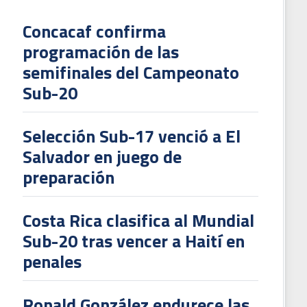
Concacaf confirma
programación de las
L
semifinales del Campeonato
V
Sub-20
To
2
Selección Sub-17 venció a El
Salvador en juego de
preparación
Costa Rica clasifica al Mundial
Sub-20 tras vencer a Haití en
penales
Ronald González endurece las