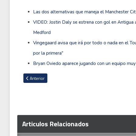
Las dos alternativas que maneja el Manchester City
VIDEO: Jostin Daly se estrena con gol en Antigu
Medford
Vingegaard avisa que irá por todo o nada en el Tou
por la primera"
Bryan Oviedo aparece jugando con un equipo muy e
Artículo anterior: VIDEO: El nuevo puesto de Yendrick Ruiz e
Anterior
Articulos Relacionados