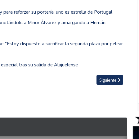
 para reforzar su portería: uno es estrella de Portugal
a anotándole a Minor Álvarez y amargando a Hernán
r: "Estoy dispuesto a sacrificar la segunda plaza por pelear
special tras su salida de Alajuelense
n Herediano
Artículo siguiente: B
Siguiente