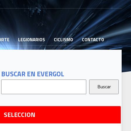
PORTE
LEGIONARIOS
CICLISMO
CONTACTO
B
G
T
BUSCAR EN EVERGOL
G
2
Ri
SELECCION