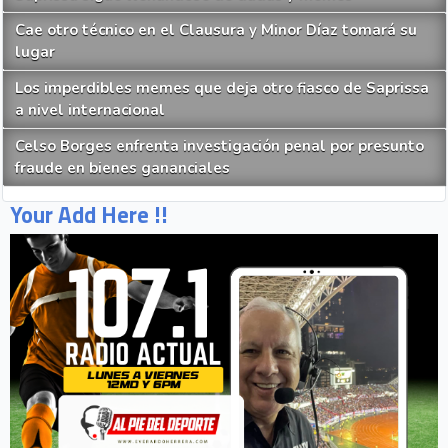
Cae otro técnico en el Clausura y Minor Díaz tomará su
lugar
Los imperdibles memes que deja otro fiasco de Saprissa
a nivel internacional
Celso Borges enfrenta investigación penal por presunto
fraude en bienes gananciales
Your Add Here !!