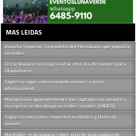
MAS LEIDAS
Daniela Simpson: la modelo del Herediano que impacta
en redes
Óscar Ramírez no logró evitar otra ola de memes para
Alajuelense
Saprissa sigue coleccionando memes a nivel
internacional
Marvin Loría aparentemente fue captado con amante y
su esposa se desahoga en redes sociales (VIDEO)
Saprissa cierra otro semestre en blanco y lleno de
memes
Nashville se pronuncia sobre acto de indisciplina de