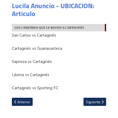
Lucila Anuncio - UBICACION:
Articulo
LOS 5 PARTIDOS QUE LE RESTAN A CARTAGINÉS
San Carlos vs Cartaginés
Cartaginés vs Guanacasteca
Saprissa vs Cartaginés
Liberia vs Cartaginés
Cartaginés vs Sporting FC
Artículo anterior: Paulo Wanchope: "Seguimos metiendo presión" 
Artículo siguiente: L
Anterior
Siguiente