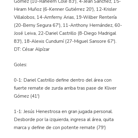
Gómez (10-Raheem Cole 83'), 4-Jean Sánchez, 15-
Hiram Muñoz (6-Kenner Gutiérrez 20'), 12-Krisler
Villalobos, 14-Amferny Arias, 19-Wilber Rentería
(20-Berny Segura 67'), 11-Anthony Hernández, 60-
José Leiva, 22-Dariel Castrillo (8-Diego Madrigal
83'), 18-Alexis Cundumí (27-Miguel Sansore 67').
DT: César Alpízar
Goles:
0-1: Dariel Castrillo define dentro del área con
fuerte remate de zurda arriba tras pase de Kliver
Gómez (41')
1-1: Jesús Henestrosa en gran jugada personal.
Desborde por la izquierda, ingresa al área, quita
marca y define de con potente remate (79')