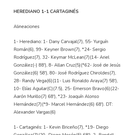
HEREDIANO 1-1 CARTAGINÉS
Alineaciones
1- Herediano: 1- Dany Carvajal(7), 55- Yurguín
Román(6), 99- Keyner Brown(7), *24- Sergio
Rodríguez(7), 32- Keymar McLean(7)(14- Ariel
González(-) 88'), 8- Allan Cruz(5)(*62- José de Jesús
González(6) 58'), 80- José Rodríguez Chiroldes(7),
28- Randy Vega(6)(11- Luis Ronaldo Araya(7) 58'),
10- Elías Aguilar(C)(7.5), 25- Emerson Bravo(6)(22-
Aarón Murillo(7) 68'), *23- Joaquín Alonso
Hernández(7)(*9- Marcel Hernández(6) 68'). DT:
Alexander Vargas(6)
1- Cartaginés: 1- Kevin Briceño(7), *19- Diego