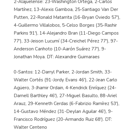
2-Alajuelense: 23-Washington Ortega, 2-Carlos
Martínez, 13-Alexis Gamboa, 25-Santiago Van Der
Putten, 22-Ronald Matarrita (16-Bryan Oviedo 57'),
4-Guillermo Villalobos, 5-Celso Borges (35-Rashir
Parkins 91'), 14-Alejandro Bran (11-Diego Campos
77'), 33-Jeison Lucumí (34-Creichel Pérez 77'), 97-
Anderson Canhoto (10-Aarón Suárez 77'), 9-
Jonathan Moya. DT: Alexandre Guimaraes
0-Santos: 12-Darryl Parker, 2-Jordan Smith, 33-
Walter Cortés (91-Jordy Evans 46'), 22-Jean Carlo
Agüero, 3-Jhamir Ordain, 4-Kendrick Enríquez (24-
Darnell Barthley 46'), 27-Miguel Basulto, 88-Ariel
Arauz, 29-Kenneth Cerdas (6-Fabrizio Ramírez 53'),
14-Gustavo Méndez (31-Deylan Aguilar 46'), 9-
Francisco Rodríguez (20-Armando Ruiz 68'). DT:
Walter Centeno