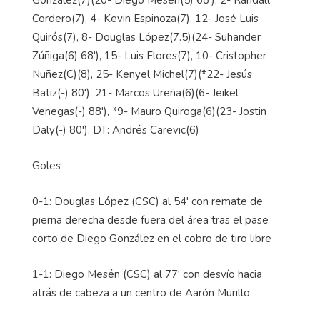
González(7)(20- Diego Mesén(5) 68'), 2- Randall
Cordero(7), 4- Kevin Espinoza(7), 12- José Luis
Quirós(7), 8- Douglas López(7.5)(24- Suhander
Zúñiga(6) 68'), 15- Luis Flores(7), 10- Cristopher
Nuñez(C)(8), 25- Kenyel Michel(7)(*22- Jesús
Batiz(-) 80'), 21- Marcos Ureña(6)(6- Jeikel
Venegas(-) 88'), *9- Mauro Quiroga(6)(23- Jostin
Daly(-) 80'). DT: Andrés Carevic(6)
Goles
0-1: Douglas López (CSC) al 54' con remate de
pierna derecha desde fuera del área tras el pase
corto de Diego González en el cobro de tiro libre
1-1: Diego Mesén (CSC) al 77' con desvío hacia
atrás de cabeza a un centro de Aarón Murillo