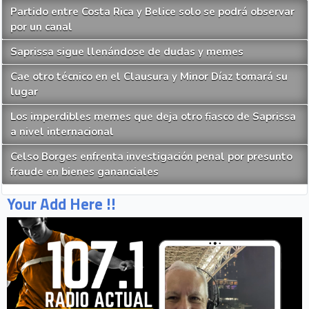
Partido entre Costa Rica y Belice solo se podrá observar
por un canal
Saprissa sigue llenándose de dudas y memes
Cae otro técnico en el Clausura y Minor Díaz tomará su
lugar
Los imperdibles memes que deja otro fiasco de Saprissa
a nivel internacional
Celso Borges enfrenta investigación penal por presunto
fraude en bienes gananciales
Your Add Here !!