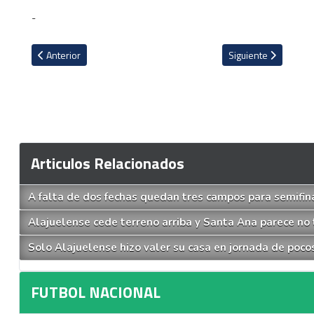
-
Artículo anterior: Programación y árbitros para jornada 16 en do
Artículo siguiente: 
Anterior
Siguiente
Articulos Relacionados
A falta de dos fechas quedan tres campos para semifin
Alajuelense cede terreno arriba y Santa Ana parece no 
Solo Alajuelense hizo valer su casa en jornada de poc
FUTBOL NACIONAL