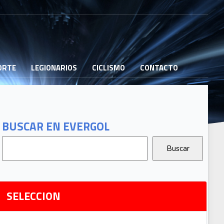
PORTE
LEGIONARIOS
CICLISMO
CONTACTO
B
G
T
BUSCAR EN EVERGOL
G
2
Ri
SELECCION