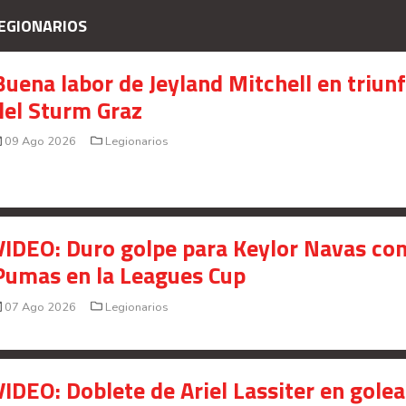
EGIONARIOS
Your Add Here !!
Buena labor de Jeyland Mitchell en triun
del Sturm Graz
09 Ago 2026
Legionarios
VIDEO: Duro golpe para Keylor Navas co
Pumas en la Leagues Cup
07 Ago 2026
Legionarios
Señal en vivo:
Radio Actual
107.1
FM
VIDEO: Doblete de Ariel Lassiter en gole