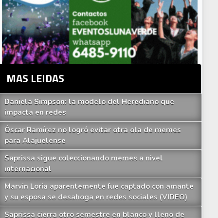
MAS LEIDAS
Daniela Simpson: la modelo del Herediano que
impacta en redes
Óscar Ramírez no logró evitar otra ola de memes
para Alajuelense
Saprissa sigue coleccionando memes a nivel
internacional
Marvin Loría aparentemente fue captado con amante
y su esposa se desahoga en redes sociales (VIDEO)
Saprissa cierra otro semestre en blanco y lleno de