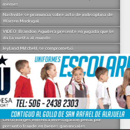
memes
Nashville se pronuncia sobre acto de indisciplina de
Warren Madrigal
ista completa de futbolistas y técnicos que estuvieron en los dos equipos m
VIDEO: Brandon Aguilera presente en jugada que le
da la vuelta al mundo
Jeyland Mitchell se comprometió
Partido entre Costa Rica y Belice solo se podrá
observar por un canal
Saprissa sigue llenándose de dudas y memes
Cae otro técnico en el Clausura y Minor Díaz tomará
su lugar
Los imperdibles memes que deja otro fiasco de
Saprissa a nivel internacional
Celso Borges enfrenta investigación penal por
presunto fraude en bienes gananciales