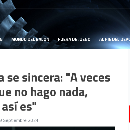
ON
MUNDO DEL BALON
FUERA DE JUEGO
AL PIE DEL DE
 se sincera: "A veces
que no hago nada,
así es"
19 Septiembre 2024