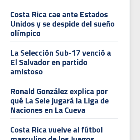
Costa Rica cae ante Estados
Unidos y se despide del sueño
L
olímpico
V
To
La Selección Sub-17 venció a
2
El Salvador en partido
amistoso
Ronald González explica por
qué La Sele jugará la Liga de
Naciones en La Cueva
Costa Rica vuelve al fútbol
masculino de los Juegos