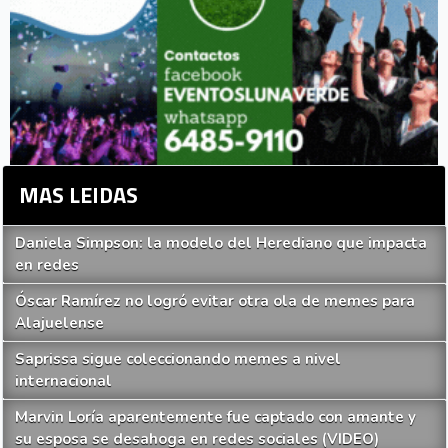
MAS LEIDAS
Daniela Simpson: la modelo del Herediano que impacta
en redes
Óscar Ramírez no logró evitar otra ola de memes para
Alajuelense
Saprissa sigue coleccionando memes a nivel
internacional
Marvin Loría aparentemente fue captado con amante y
su esposa se desahoga en redes sociales (VIDEO)