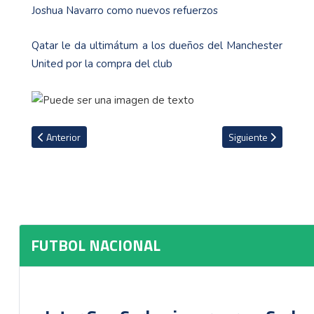
Joshua Navarro como nuevos refuerzos
Qatar le da ultimátum a los dueños del Manchester
United por la compra del club
Artículo anterior: Herediano confirma su nueva casa para el Apert
Artículo siguiente: 
Anterior
Siguiente
FUTBOL NACIONAL