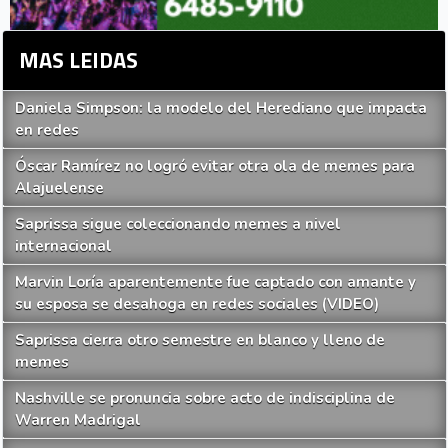
MAS LEIDAS
Daniela Simpson: la modelo del Herediano que impacta
en redes
Óscar Ramírez no logró evitar otra ola de memes para
Alajuelense
Saprissa sigue coleccionando memes a nivel
internacional
Marvin Loría aparentemente fue captado con amante y
su esposa se desahoga en redes sociales (VIDEO)
Saprissa cierra otro semestre en blanco y lleno de
memes
Nashville se pronuncia sobre acto de indisciplina de
Warren Madrigal