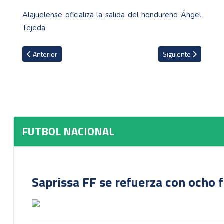
Alajuelense oficializa la salida del hondureño Ángel
Tejeda
Artículo anterior: Juan Gabriel Calderón único árbitro principal tico
Artículo siguiente: 
Anterior
Siguiente
FUTBOL NACIONAL
Saprissa FF se refuerza con ocho 